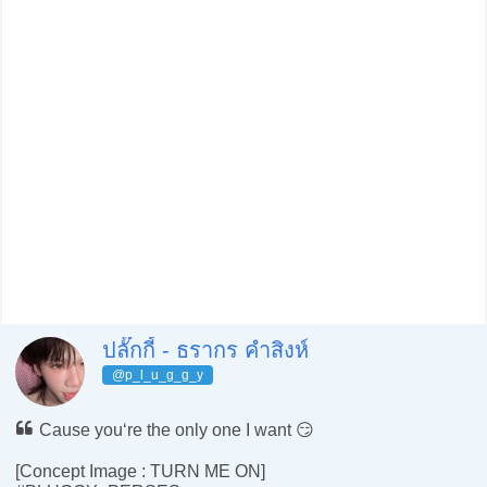
ปลั๊กกี้ - ธรากร คำสิงห์
@p_l_u_g_g_y
Cause you‘re the only one I want 😏
[Concept Image : TURN ME ON]