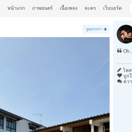
หน้าแรก
ภาพยนตร์
เนื้อเพลง
ละคร
เว็บบอร์ด
รูปเก่ากว่า
Oh…
โพสต
ถูกใ
ควา