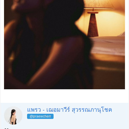
แพรว - เฌอมาวีร์ สุวรรณภานุโชค
@praewcherr