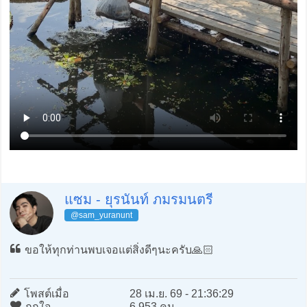
แซม - ยุรนันท์ ภมรมนตรี
@sam_yuranunt
ขอให้ทุกท่านพบเจอแต่สิ่งดีๆนะครับ🙏🏻
โพสต์เมื่อ
28 เม.ย. 69 - 21:36:29
ถูกใจ
6,953 คน