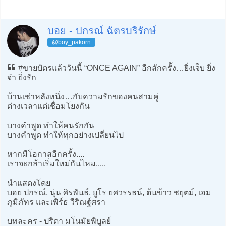
บอย - ปกรณ์ ฉัตรบริรักษ์
@boy_pakorn
#ขายบัตรแล้ววันนี้ “ONCE AGAIN” อีกสักครั้ง…ยิ่งเจ็บ ยิ่ง
จำ ยิ่งรัก
บ้านเช่าหลังหนึ่ง…กับความรักของคนสามคู่
ต่างเวลาแต่เชื่อมโยงกัน
บางคำพูด ทำให้คนรักกัน
บางคำพูด ทำให้ทุกอย่างเปลี่ยนไป
หากมีโอกาสอีกครั้ง....
เราจะกล้าเริ่มใหม่กันไหม.....
นำแสดงโดย
บอย ปกรณ์, นุ่น ศิรพันธ์, ยูโร ยศวรรธน์, ต้นข้าว ชยุตม์, เอม
ภูมิภัทร และเพิร์ธ วีริณฐ์ศรา
บทละคร - ปริดา มโนมัยพิบูลย์