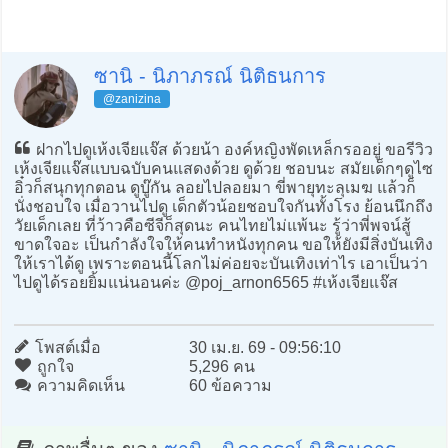
ซานิ - นิภาภรณ์ นิติธนการ
@zanizina
ฝากไปดูเห้งเจียแจ๊ส ด้วยน้า องค์หญิงพัดเหล็กรออยู่ ขอรีวิว
เห้งเจียแจ๊สแบบฉบับคนแสดงด้วย ดูด้วย ชอบนะ สมัยเด็กๆดูไซ
อิ๋วก็สนุกทุกตอน ดูบู๊กัน ลอยไปลอยมา ขี่พายุทะลุเมฆ แล้วก็
นั่งชอบใจ เมื่อวานไปดู เด็กตัวน้อยชอบใจกันทั้งโรง ย้อนนึกถึง
วัยเด็กเลย ที่ว้าวคือซีจีก็สุดนะ คนไทยไม่แพ้นะ รู้ว่าพี่พจน์สู้
ขาดใจอะ เป็นกำลังใจให้คนทำหนังทุกคน ขอให้ยังมีสิ่งบันเทิง
ให้เราได้ดู เพราะตอนนี้โลกไม่ค่อยจะบันเทิงเท่าไร เอาเป็นว่า
ไปดูได้รอยยิ้มแน่นอนค่ะ @poj_arnon6565 #เห้งเจียแจ๊ส
โพสต์เมื่อ
30 เม.ย. 69 - 09:56:10
ถูกใจ
5,296 คน
ความคิดเห็น
60 ข้อความ