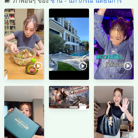
ภาพอื่นๆ ของ
ซานิ - นิภาภรณ์ นิติธนการ