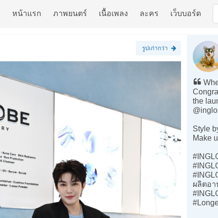
หน้าแรก
ภาพยนตร์
เนื้อเพลง
ละคร
เว็บบอร์ด
รูปเก่ากว่า
Wher
Congrat
the la
@inglo
Style b
Make u
#INGL
#INGL
#INGL
ผลิตอา
#INGLOB
#Longe