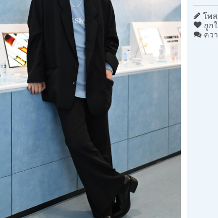
โพสต
ถูกใ
ควา