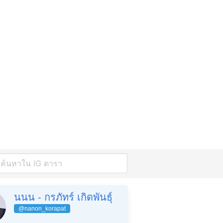
นนน - กรภัทร์ เกิดพันธุ์
@nanon_korapat