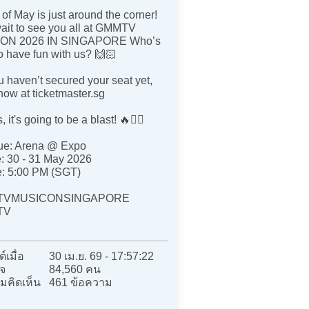
of May is just around the corner!
ait to see you all at GMMTV
ON 2026 IN SINGAPORE Who’s
o have fun with us? 🙌🏻
ou haven’t secured your seat yet,
 now at ticketmaster.sg
, it's going to be a blast! 🔥❤️‍🔥
ue: Arena @ Expo
: 30 - 31 May 2026
e: 5:00 PM (SGT)
TVMUSICONSINGAPORE
TV
์เมื่อ
30 เม.ย. 69 - 17:57:22
จ
84,560 คน
มคิดเห็น
461 ข้อความ