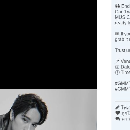
End 
Can’t w
MUSIC
ready t
🎟 If y
grab it
Trust us
📍 Ven
📅 Date
🕕 Tim
#GMM
#GMM
โพสต
ถูกใ
ควา