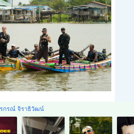
สรกรณ์ จิราธิวัฒน์