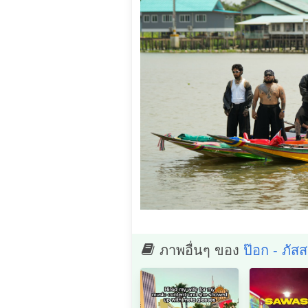
ภาพอื่นๆ ของ
ป๊อก - ภัส