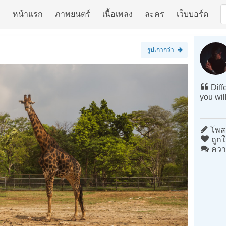
หน้าแรก
ภาพยนตร์
เนื้อเพลง
ละคร
เว็บบอร์ด
รูปเก่ากว่า
Diff
you wil
โพสต
ถูกใ
ควา