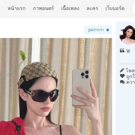
หน้าแรก
ภาพยนตร์
เนื้อเพลง
ละคร
เว็บบอร์ด
รูปเก่ากว่า
🚨
โพสต
ถูกใ
ควา