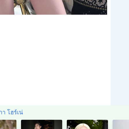
กา โฮร์เน่