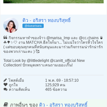
ดิว - อริสรา ทองบริสุทธิ์
@duearisara
กิจกรรมหาทำของจ้าว @marisa_lmp และ @cc.chains 🍵
☘️🌳✨🤍 งาน MATCHA ฮีลใจก็มา... ไม่แน่ใจว่าใครหิ้วใจใคร
( แต่ขอบคุณทุกคนที่สนับสนุนและมาร่วมกิจกรรมน่ารักน่ารัก
ของพวกเรานะคะ ) 🥰
Total Look by @littledelight @canitt_official New
Collection! ปักหมุดเพราะคนถามเยอะเกิ๊น!
โพสต์เมื่อ
1 พ.ค. 69 - 18:57:10
ถูกใจ
125,929 คน
ความคิดเห็น
465 ข้อความ
ภาพอื่นๆ ของ
ดิว - อริสรา ทองบริสุทธิ์