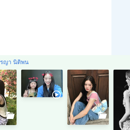
ชิรญา นิติพน