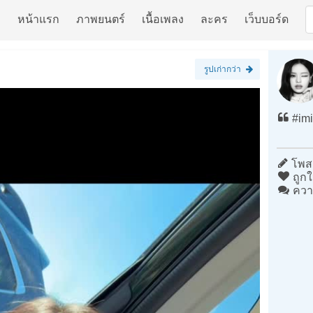
หน้าแรก
ภาพยนตร์
เนื้อเพลง
ละคร
เว็บบอร์ด
รูปเก่ากว่า
#imi
โพสต
ถูกใ
ควา