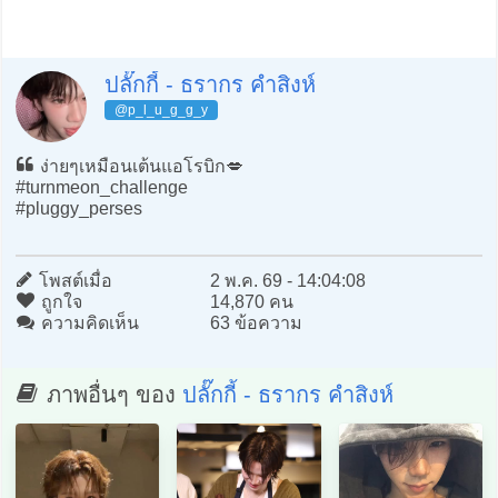
ปลั๊กกี้ - ธรากร คำสิงห์
@p_l_u_g_g_y
ง่ายๆเหมือนเต้นแอโรบิก💋
#turnmeon_challenge
#pluggy_perses
โพสต์เมื่อ
2 พ.ค. 69 - 14:04:08
ถูกใจ
14,870 คน
ความคิดเห็น
63 ข้อความ
ภาพอื่นๆ ของ
ปลั๊กกี้ - ธรากร คำสิงห์