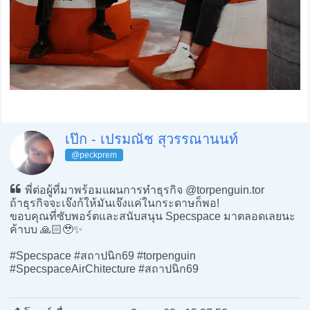
เป๊ก - เปรมณัช สุวรรณานนท์
@peckprem
พี่ต่อผู้ที่มาพร้อมแผนการทำธุรกิจ @torpenguin.tor
ถ้าธุรกิจจะเจ๊งก้ให้มันเจ๊งแค่ในกระดาษก็พอ!
ขอบคุณที่ซับพอร์ตและสนับสนุน Specspace มาตลอดเลยนะ
ค้าบบ 🙏🏻🥹✨
#Specspace #สถาปนิก69 #torpenguin
#SpecspaceAirChitecture #สถาปนิก69