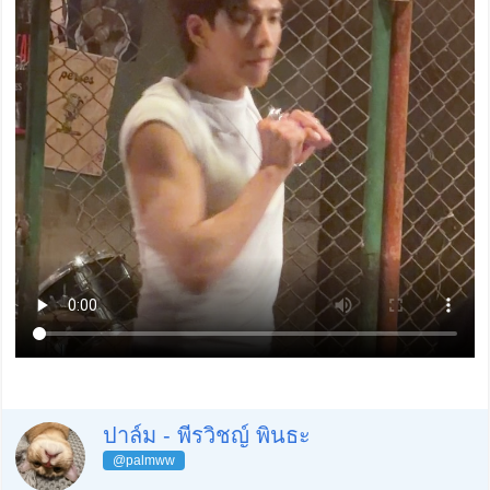
ปาล์ม - พีรวิชญ์ พินธะ
@palmww