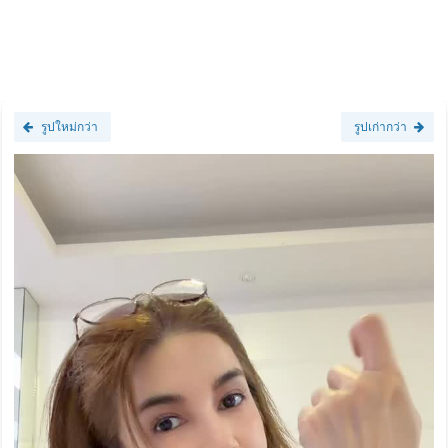
รูปใหม่กว่า
รูปเก่ากว่า