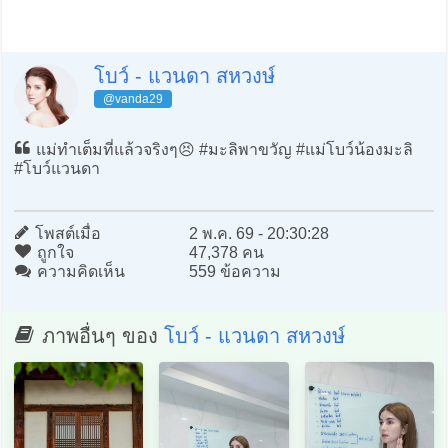
โบว์ - แวนดา สหวงษ์
@vanda29
แม่ทำเต็มที่แล้วจริงๆ😣 #มะลิพาขวัญ #แม่โบว์น้องมะลิ
#โบว์แวนดา
โพสต์เมื่อ
2 พ.ค. 69 - 20:30:28
ถูกใจ
47,378 คน
ความคิดเห็น
559 ข้อความ
ภาพอื่นๆ ของ
โบว์ - แวนดา สหวงษ์