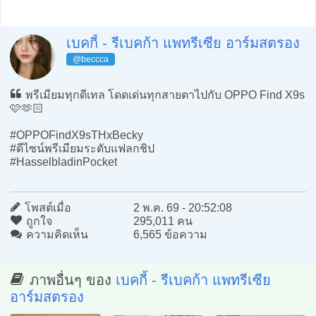
เบคกี้ - รีเบคก้า แพทรีเซีย อาร์มสตรอง
@beccca
พรีเมียมทุกดีเทล โดดเด่นทุกสายตาไปกับ OPPO Find X9s
🩷🫶🏻
#OPPOFindX9sTHxBecky
#ดีไซน์พรีเมียมระดับแฟลกชิป
#HasselbladinPocket
โพสต์เมื่อ
2 พ.ค. 69 - 20:52:08
ถูกใจ
295,011 คน
ความคิดเห็น
6,565 ข้อความ
ภาพอื่นๆ ของ
เบคกี้ - รีเบคก้า แพทรีเซีย
อาร์มสตรอง