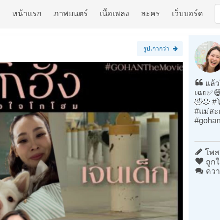
หน้าแรก
ภาพยนตร์
เนื้อเพลง
ละคร
เว็บบอร์ด
รูปเก่ากว่า
แล้ว
เฉย✅😅
🤣🐶 #
#แม่สะด
#gohan
โพสต
ถูกใ
ควา