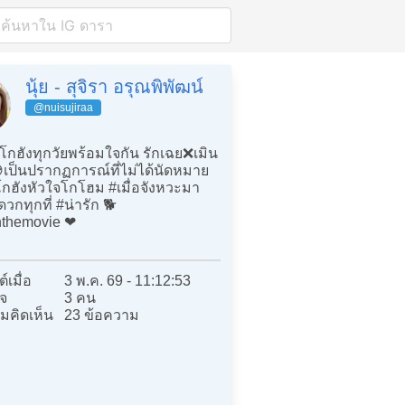
นุ้ย - สุจิรา อรุณพิพัฒน์
@nuisujiraa
โกฮังทุกวัยพร้อมใจกัน รักเฉย❌เมิน
เป็นปรากฏการณ์ที่ไม่ได้นัดหมาย
โกฮังหัวใจโกโฮม #เมื่อจังหวะมา
วกทุกที่ #น่ารัก 🐕
themovie ❤️
์เมื่อ
3 พ.ค. 69 - 11:12:53
จ
3 คน
มคิดเห็น
23 ข้อความ