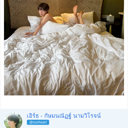
เอิร์ธ - กัษมนณัฏฐ์ นามวิโรจน์
@cooheart