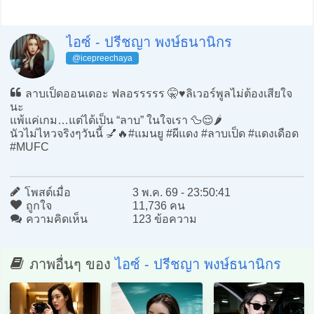
ไอซ์ - ปรีชญา พงษ์ธนานิกร
@icepreechaya
ลาบเป็ดออนเดอะ ฟลอรรรรร 🤫♥️ลิเวอร์พูลไม่ต้องเสียใจ
นะ
แพ้แค่เกม…แต่ได้เป็น “ลาบ” ในใจเรา 🦆😌🌶️
นัวไม่ไหวจริงๆวันนี้ 💅🔥#แมนยู #ผีแดง #ลาบเป็ด #แดงเดือด
#MUFC
โพสต์เมื่อ
3 พ.ค. 69 - 23:50:41
ถูกใจ
11,736 คน
ความคิดเห็น
123 ข้อความ
ภาพอื่นๆ ของ
ไอซ์ - ปรีชญา พงษ์ธนานิกร