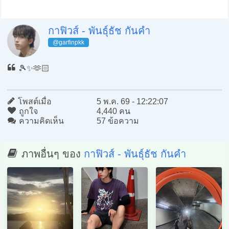
กาฟิวส์ - พันธุ์ธัช กันคำ
@garfinpkk
🎾✨🫶🏻
โพสต์เมื่อ
5 พ.ค. 69 - 12:22:07
ถูกใจ
4,440 คน
ความคิดเห็น
57 ข้อความ
ภาพอื่นๆ ของ
กาฟิวส์ - พันธุ์ธัช กันคำ