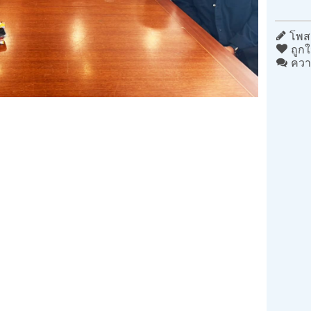
โพสต
ถูกใ
ควา