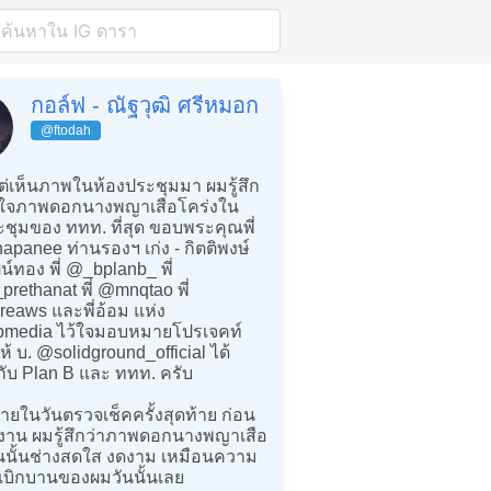
กอล์ฟ - ณัฐวุฒิ ศรีหมอก
@ftodah
แต่เห็นภาพในห้องประชุมมา ผมรู้สึก
บใจภาพดอกนางพญาเสือโคร่งใน
ะชุมของ ททท. ที่สุด ขอบพระคุณพี่
panee ท่านรองฯ เก่ง - กิตติพงษ์
์ทอง พี่ @_bplanb_ พี่
rethanat พี่ @mnqtao พี่
eaws และพี่อ้อม แห่ง
media ไว้ใจมอบหมายโปรเจคท์
ให้ บ. @solidground_official ได้
ับ Plan B และ ททท. ครับ
่ายในวันตรวจเช็คครั้งสุดท้าย ก่อน
งาน ผมรู้สึกว่าภาพดอกนางพญาเสือ
ันนั้นช่างสดใส งดงาม เหมือนความ
ันเบิกบานของผมวันนั้นเลย