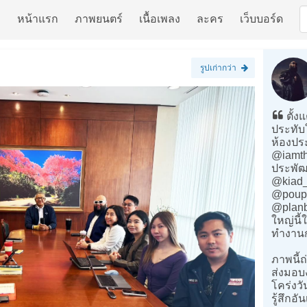
หน้าแรก
ภาพยนตร์
เนื้อเพลง
ละคร
เว็บบอร์ด
รูปเก่ากว่า
ตั้ง
ประทั
ห้องปร
@iamtha
ประพัฒน
@kiad_p
@poupr
@planb
ใหญ่นี้
ทำงานก
ภาพนี้ถ
ส่งมอบ
โคร่งว
รู้สึกอ