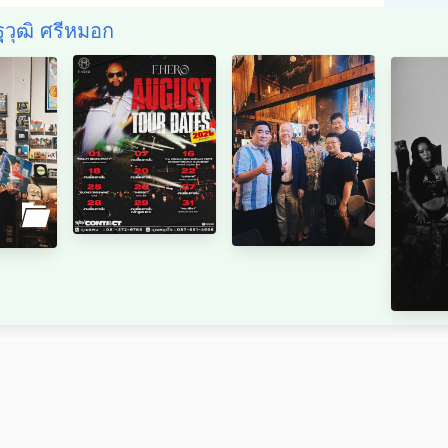
ฐวุฒิ ศรีหมอก