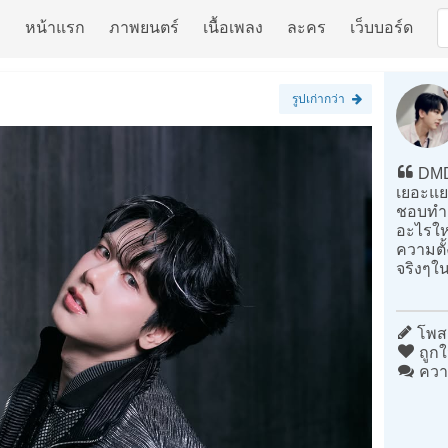
หน้าแรก
ภาพยนตร์
เนื้อเพลง
ละคร
เว็บบอร์ด
รูปเก่ากว่า
DMD 
เยอะแยะ
ชอบทำอ
อะไรใหม
ความตั
จริงๆใ
โพสต
ถูกใ
ควา