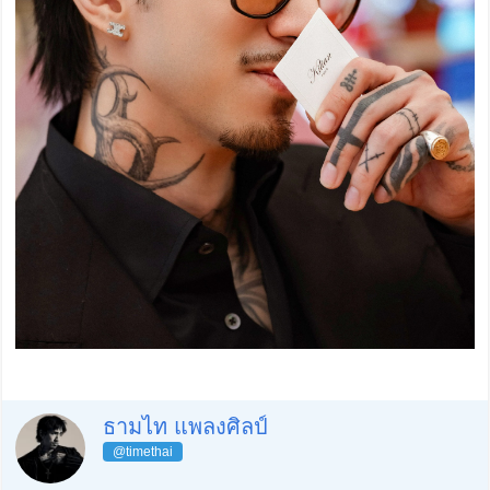
ธามไท แพลงศิลป์
@timethai