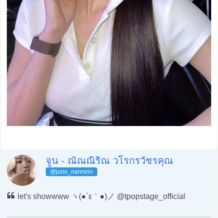
จูน - ณัณณิริณ วโรกรวัชรคุณ
@june_nannirin
let's showwww ヽ(●´ε｀●)ノ @tpopstage_official