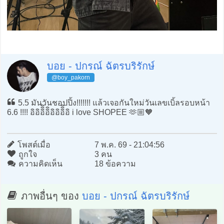
บอย - ปกรณ์ ฉัตรบริรักษ์
@boy_pakorn
5.5 มันวันชอปปิ้ง!!!!!!! แล้วเจอกันใหม่วันเลขเบิ้ลรอบหน้า
6.6 !!!! อิอิอิิิอิิอิอิอิิิอิ i love SHOPEE 🫶🏼🧡
โพสต์เมื่อ
7 พ.ค. 69 - 21:04:56
ถูกใจ
3 คน
ความคิดเห็น
18 ข้อความ
ภาพอื่นๆ ของ
บอย - ปกรณ์ ฉัตรบริรักษ์