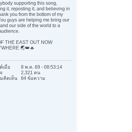
ybody supporting this song,
ng it, reposting it, and believing in
ank you from the bottom of my
You guys are helping me bring our
 and our side of the world to a
audience.
OF THE EAST OUT NOW
WHERE 🌏👑🔥
์เมื่อ
8 พ.ค. 69 - 08:53:14
จ
2,321 คน
มคิดเห็น
84 ข้อความ