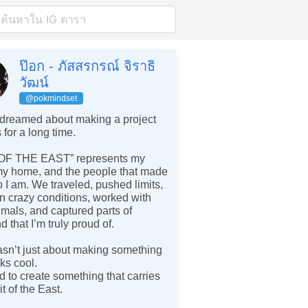
ป๊อก - ภัสสรกรณ์ จิราธิ
วัฒน์
@pokmindset
 dreamed about making a project
s for a long time.
OF THE EAST” represents my
my home, and the people that made
I am. We traveled, pushed limits,
in crazy conditions, worked with
imals, and captured parts of
d that I’m truly proud of.
sn’t just about making something
oks cool.
d to create something that carries
it of the East.