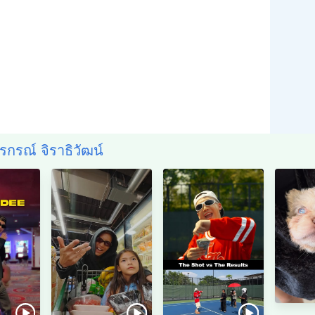
สรกรณ์ จิราธิวัฒน์