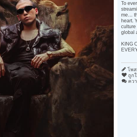
To ever
streami
me… th
heart. 
culture
global 
KING 
EVERY
โพสต
ถูกใ
ควา