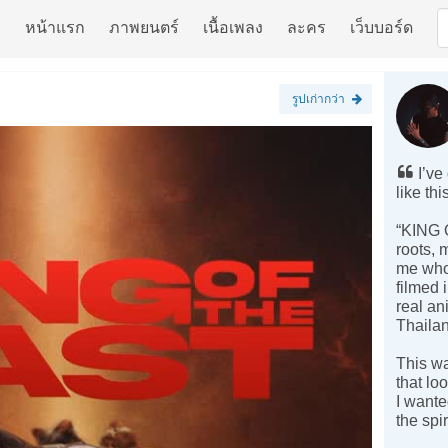
หน้าแรก
ภาพยนตร์
เนื้อเพลง
ละคร
เว็บบอร์ด
รูปเก่ากว่า
I’ve
like thi
“KING 
roots, 
me who 
filmed 
real an
Thailan
This wa
that lo
I wante
the spir