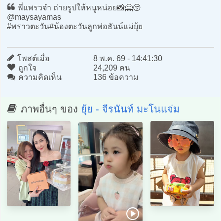
พี่แพรวจ๋า ถ่ายรูปให้หนูหน่อย📸🤗😚
@maysayamas
#พราวตะวัน#น้องตะวันลูกพ่อธันน์แม่ยุ้ย
โพสต์เมื่อ
8 พ.ค. 69 - 14:41:30
ถูกใจ
24,209 คน
ความคิดเห็น
136 ข้อความ
ภาพอื่นๆ ของ
ยุ้ย - จีรนันท์ มะโนแจ่ม