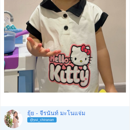
ยุ้ย - จีรนันท์ มะโนแจ่ม
@yui_chiranan