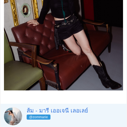
ส้ม - มารี เออเจนี เลอเลย์
@zommarie