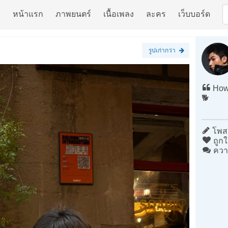
หน้าแรก
ภาพยนตร์
เนื้อเพลง
ละคร
เว็บบอร์ด
รูปเก่ากว่า
How 
🐕
โพสต
ถูกใ
ควา