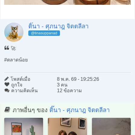
ติ๊นา - ศุภนาฎ จิตตลีลา
@tinasuppanad
🚀
#ตลาดน้อย
โพสต์เมื่อ
8 พ.ค. 69 - 19:25:26
ถูกใจ
3 คน
ความคิดเห็น
12 ข้อความ
ภาพอื่นๆ ของ
ติ๊นา - ศุภนาฎ จิตตลีลา