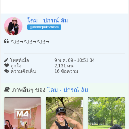
โดม - ปกรณ์ ลัม
@domepakornlam
🏃🏻‍➡️🏃🏻‍➡️🏃🏻‍➡️
โพสต์เมื่อ
9 พ.ค. 69 - 10:51:34
ถูกใจ
2,131 คน
ความคิดเห็น
16 ข้อความ
ภาพอื่นๆ ของ
โดม - ปกรณ์ ลัม