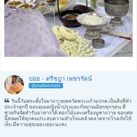
ปอย - ตรีชฎา เพชรรัตน์
@poydtreechada
วันนี้วันพระตั้งใจมาถวายเพลวัดพระแก้วมรกต เป็นสิ่งที่ทำ
ประจำทุกปี ขอบคุณหญิงน้ำปรุงและกัลยาณมิตรทุกๆคน ที่
ช่วยกันจัดสำรับอาหารใต้ ดอกไม้และเครื่องบูชาถวาย ขอกุศล
นี้ส่งผลให้ทุกคนประสบความสำเร็จแคล้วคลาดจากโรคภัยไข้
เจ็บ มีความสุขเยอะเยอะนะคะ