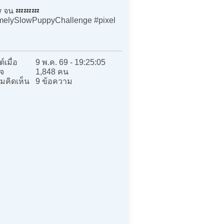
 จน 💤💤💤
melySlowPuppyChallenge #pixel
u
์เมื่อ
9 พ.ค. 69 - 19:25:05
จ
1,848 คน
มคิดเห็น
9 ข้อความ