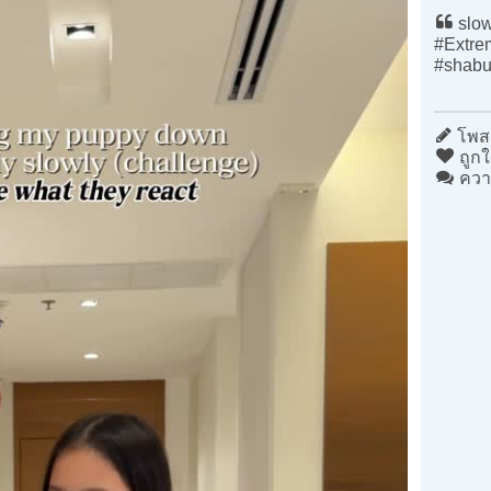
slow
#Extre
#shab
โพสต
ถูกใ
ควา