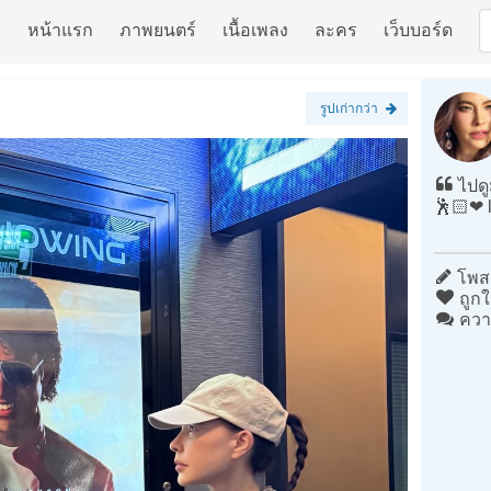
หน้าแรก
ภาพยนตร์
เนื้อเพลง
ละคร
เว็บบอร์ด
รูปเก่ากว่า
ไปดู
🕺🏻❤️
โพสต
ถูกใ
ควา