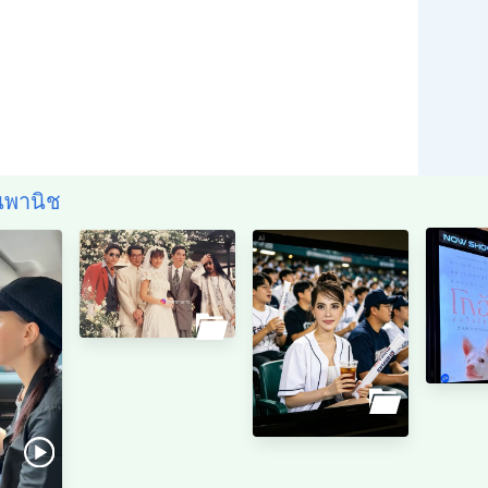
นพานิช