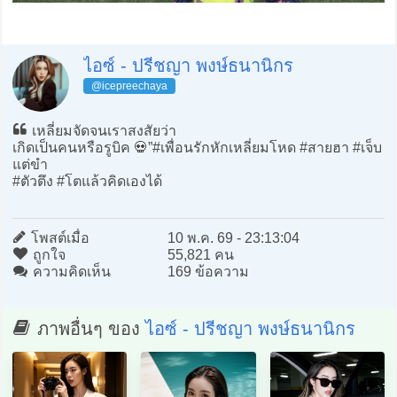
ไอซ์ - ปรีชญา พงษ์ธนานิกร
@icepreechaya
เหลี่ยมจัดจนเราสงสัยว่า
เกิดเป็นคนหรือรูบิค 💀”#เพื่อนรักหักเหลี่ยมโหด #สายฮา #เจ็บ
แต่ขำ
#ตัวตึง #โตแล้วคิดเองได้
โพสต์เมื่อ
10 พ.ค. 69 - 23:13:04
ถูกใจ
55,821 คน
ความคิดเห็น
169 ข้อความ
ภาพอื่นๆ ของ
ไอซ์ - ปรีชญา พงษ์ธนานิกร