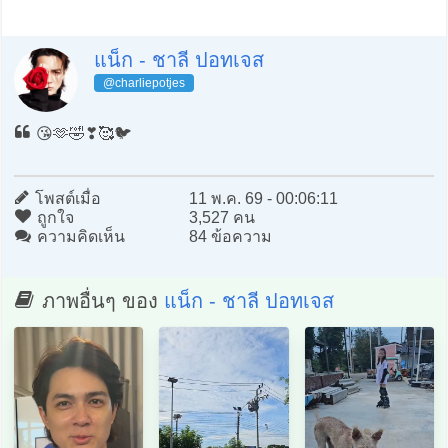
แน็ก - ชาลี ปอทเจส
@charliepotjes
😘🫶🤣❣️🥰🐦
โพสต์เมื่อ
11 พ.ค. 69 - 00:06:11
ถูกใจ
3,527 คน
ความคิดเห็น
84 ข้อความ
ภาพอื่นๆ ของ
แน็ก - ชาลี ปอทเจส