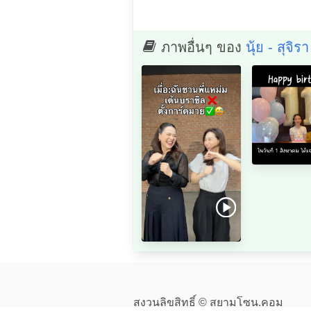
ภาพอื่นๆ ของ
นุ้ย - สุจิ
สงวนลิขสิทธิ์ © สยามโซน.คอม