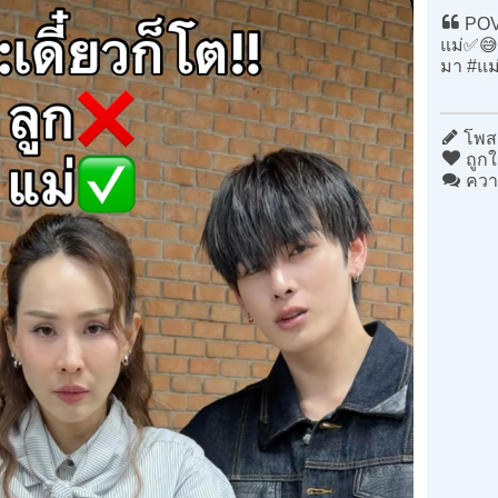
POV:
แม่✅😅 
มา #แม
โพสต
ถูกใ
ควา