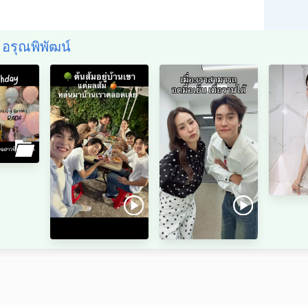
รา อรุณพิพัฒน์