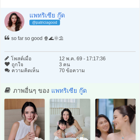
แพทริเซีย กู๊ด
@patriciagood
so far so good 🍿🌊🌞⛱️
โพสต์เมื่อ
12 พ.ค. 69 - 17:17:36
ถูกใจ
3 คน
ความคิดเห็น
70 ข้อความ
ภาพอื่นๆ ของ
แพทริเซีย กู๊ด