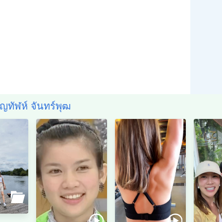
ชญทัฬห์ จันทร์พุฒ