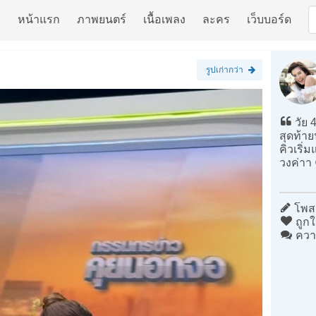
หน้าแรก
ภาพยนตร์
เนื้อเพลง
ละคร
เว็บบอร์ด
รูปเก่ากว่า
วัย 4
สุดท้าย
คิวเริ่
วงค่าา
โพสต
ถูกใ
ควา