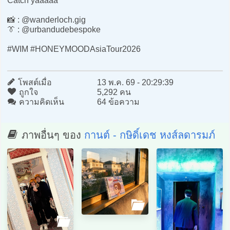
Catch yaaaaa
📸 : @wanderloch.gig
👔 : @urbandudebespoke
#WIM #HONEYMOODAsiaTour2026
โพสต์เมื่อ
13 พ.ค. 69 - 20:29:39
ถูกใจ
5,292 คน
ความคิดเห็น
64 ข้อความ
ภาพอื่นๆ ของ
กานต์ - กษิดิ์เดช หงส์ลดารมภ์