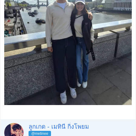
ลูกเกด - เมทินี กิ่งโพยม
@metinee