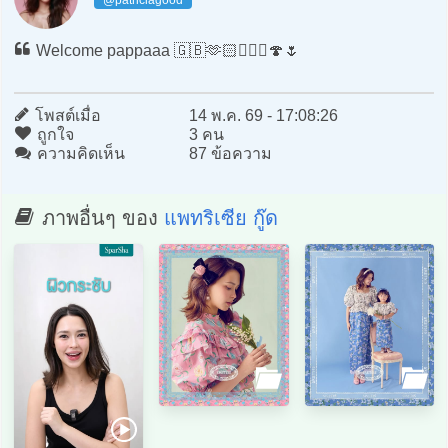
@patriciagood
Welcome pappaaa 🇬🇧🫶🏻🧚🏼‍♀️🍄🌷
โพสต์เมื่อ
14 พ.ค. 69 - 17:08:26
ถูกใจ
3 คน
ความคิดเห็น
87 ข้อความ
ภาพอื่นๆ ของ
แพทริเซีย กู๊ด