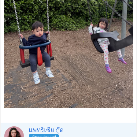
แพทริเซีย กู๊ด