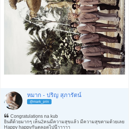
หมาก - ปริญ สุภารัตน์
@mark_prin
Congratulations na kub
ยินดีด้วยมากๆ เห็น2คนมีความสุขแล้ว มีความสุขตามด้วยเลย
Happy happyกันตลอดไปน๊าาาาา