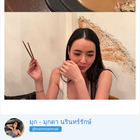
มุก - มุกดา นรินทร์รักษ์
@narinnarinrak