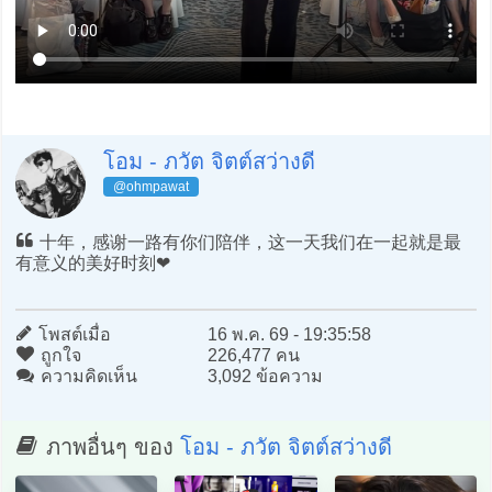
โอม - ภวัต จิตต์สว่างดี
@ohmpawat
十年，感谢一路有你们陪伴，这一天我们在一起就是最
有意义的美好时刻❤️
โพสต์เมื่อ
16 พ.ค. 69 - 19:35:58
ถูกใจ
226,477 คน
ความคิดเห็น
3,092 ข้อความ
ภาพอื่นๆ ของ
โอม - ภวัต จิตต์สว่างดี