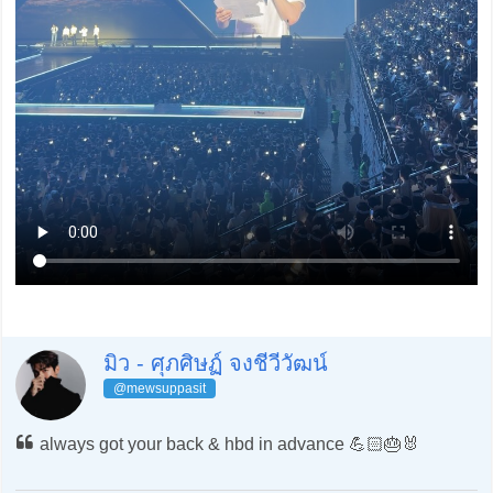
มิว - ศุภศิษฏ์ จงชีวีวัฒน์
@mewsuppasit
always got your back & hbd in advance 💪🏻🎂🐰