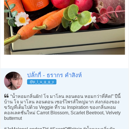
ปลั๊กกี้ - ธรากร คำสิงห์
@p_l_u_g_g_y
“น้ำหอมกลิ่นผัก! โจ มาโลน ลอนดอน หอมกว่าที่คิด!” ปีนี้
บ้าน โจ มาโลน ลอนดอน เซอร์ไพรส์ใหญ่มาก ส่งกล่องของ
ขวัญที่เต็มไปด้วย Veggie ที่รวม Inspiration ของกลิ่นหอม
คอลเลคชั่นใหม่ Carrot Blossom, Scarlet Beetroot, Velvety
butternut