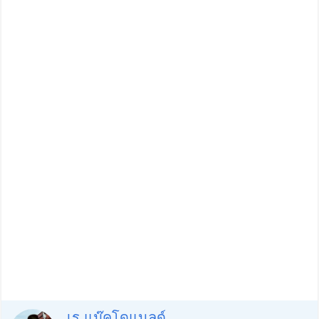
เร แม๊คโดแนลด์