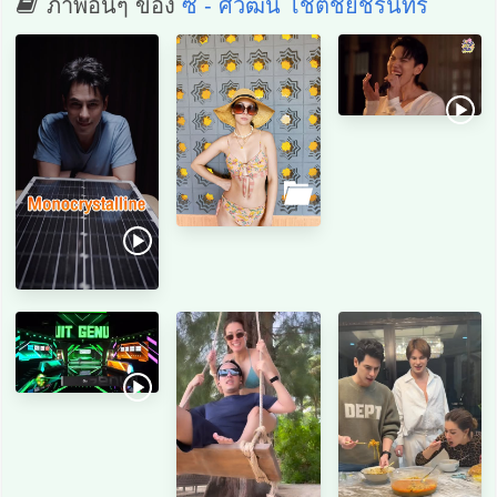
ภาพอื่นๆ ของ
ซี - ศิวัฒน์ โชติชัยชรินทร์