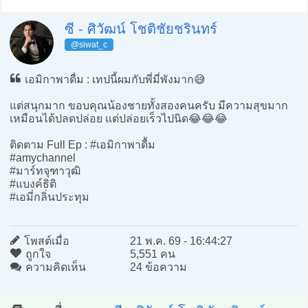
ซี - ศิวัฒน์ โชติชัยชรินทร์
@siwat_c
เอมิกาพาดื่ม : เทปนี้ผมกับพี่มี่พังมาก😅
แต่สนุกมาก ขอบคุณน้องชายทั้งสองคนครับ มีความสุขมาก
เหมือนได้ปลดปล่อย แต่ปล่อยเร็วไปนิด😂😂😂
ติดตาม Full Ep : #เอมิกาพาดื้ม
#amychannel
#มาร์ทจุฑาวุฒิ
#แบงค์ธิติ
#เอมี่กลิ่นประทุม
โพสต์เมื่อ
21 พ.ค. 69 - 16:44:27
ถูกใจ
5,551 คน
ความคิดเห็น
24 ข้อความ